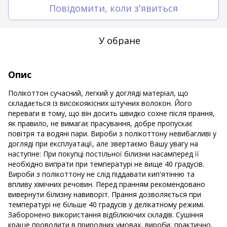
Повідомити, коли з'явиться
У обране
Опис
Полікоттон сучасний, легкий у догляді матеріал, що
складається із високоякісних штучних волокон. Його
переваги в тому, що він досить швидко сохне після прання,
як правило, не вимагає прасування, добре пропускає
повітря та водяні пари. Вироби з полікоттону невибагливі у
догляді при експлуатації, але звертаємо Вашу увагу на
наступне: При покупці постільної білизни насамперед її
необхідно випрати при температурі не вище 40 градусів.
Вироби з полікоттону не слід піддавати кип'ятінню та
впливу хімічних речовин. Перед пранням рекомендовано
вивернути білизну навиворіт. Прання дозволяється при
температурі не більше 40 градусів у делікатному режимі.
Заборонено використання відбілюючих складів. Сушіння
краще проводити в природних умовах, вироби, практично,