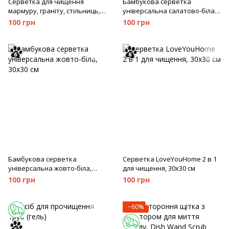
Серветка для чищення
Бамбукова серветка
мармуру, граніту, стільниць,
універсальна салатово-біла,
30х30 см
30х30 см
100 грн
100 грн
Бамбукова серветка
Серветка LoveYouHome 2 в 1
універсальна жовто-біла,
для чищення, 30х30 см
30х30 см
100 грн
100 грн
−60%