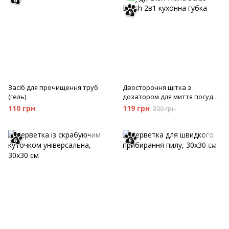
Засіб для прочищення труб
Двостороння щітка з
(гель)
дозатором для миття посуду,
Dish Wand Scrub Вrush 2в1
110 грн
119 грн
300 грн
кухонна губка