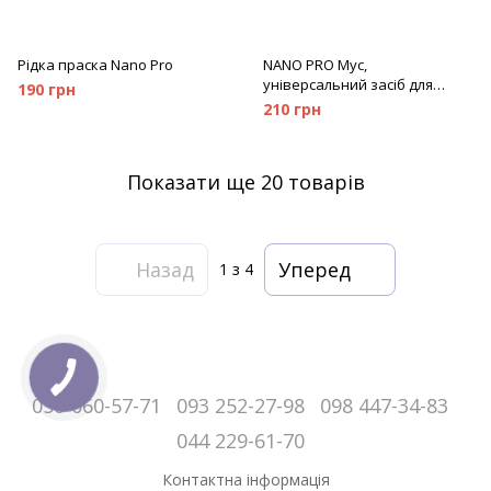
Рідка праска Nano Pro
NANO PRO Мус,
універсальний засіб для
190 грн
чищення, 300 мл
210 грн
Показати ще 20 товарів
Назад
Уперед
1
з 4
050-060-57-71
093 252-27-98
098 447-34-83
044 229-61-70
Контактна інформація