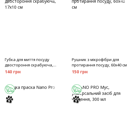
Губка для миття посуду
Рушник з мікрофібри для
двостороння скрабуюча,
протирання посуду, 60х40 см
17х10 см
140 грн
150 грн