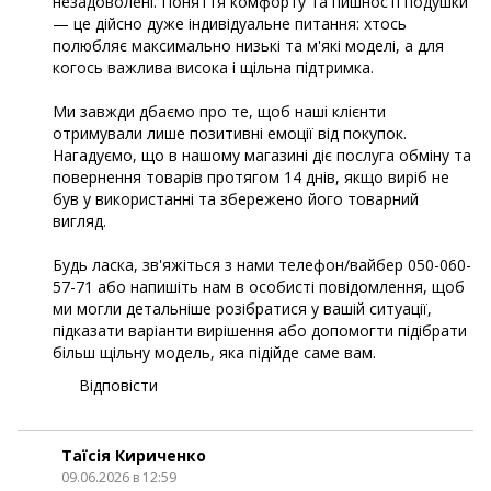
незадоволені. Поняття комфорту та пишності подушки
— це дійсно дуже індивідуальне питання: хтось
полюбляє максимально низькі та м'які моделі, а для
когось важлива висока і щільна підтримка.
Ми завжди дбаємо про те, щоб наші клієнти
отримували лише позитивні емоції від покупок.
Нагадуємо, що в нашому магазині діє послуга обміну та
повернення товарів протягом 14 днів, якщо виріб не
був у використанні та збережено його товарний
вигляд.
Будь ласка, зв'яжіться з нами телефон/вайбер 050-060-
57-71 або напишіть нам в особисті повідомлення, щоб
ми могли детальніше розібратися у вашій ситуації,
підказати варіанти вирішення або допомогти підібрати
більш щільну модель, яка підійде саме вам.
Відповісти
Таїсія Кириченко
09.06.2026 в 12:59