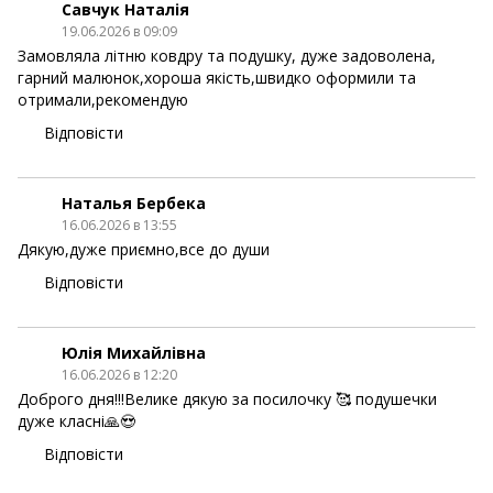
Савчук Наталія
19.06.2026 в 09:09
Замовляла літню ковдру та подушку, дуже задоволена,
гарний малюнок,хороша якість,швидко оформили та
отримали,рекомендую
Відповісти
Наталья Бербека
16.06.2026 в 13:55
Дякую,дуже приємно,все до души
Відповісти
Юлія Михайлівна
16.06.2026 в 12:20
Доброго дня!!!Велике дякую за посилочку 🥰 подушечки
дуже класні🙏😍
Відповісти