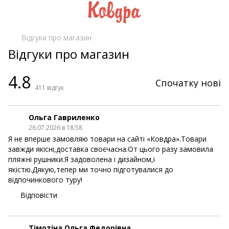
Відгуки про магазин
Відгуки про магазин
4.8
Спочатку нові
411
відгук
Ольга Гавриленко
26.07.2026 в 18:58
Я не вперше замовляю товари на сайті «Ковдра».Товари
завжди якісні,доставка своєчасна.От цього разу замовила
пляжні рушники.Я задоволена і дизайном,і
якістю.Дякую,тепер ми точно підготувалися до
відпочинкового туру!
Відповісти
Тімотіна Ольга Федорівна