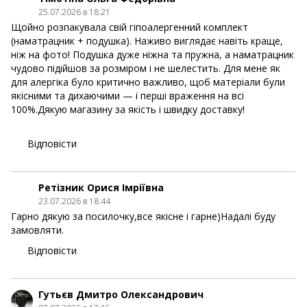
25.07.2026 в 18:21
Щойно розпакувала свій гіпоалергенний комплект
(наматрацник + подушка). Наживо виглядає навіть краще,
ніж на фото! Подушка дуже ніжна та пружна, а наматрацник
чудово підійшов за розміром і не шелестить. Для мене як
для алергіка було критично важливо, щоб матеріали були
якісними та дихаючими — і перші враження на всі
100%.Дякую магазину за якість і швидку доставку!
Відповісти
Ретізник Орися Імріївна
23.07.2026 в 18:44
Гарно дякую за посилочку,все якісне і гарне)Надалі буду
замовляти.
Відповісти
Гутьєв Дмитро Олександрович