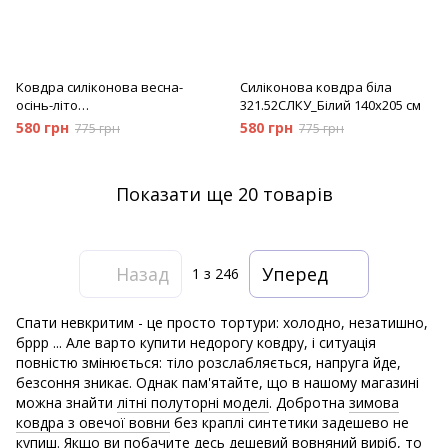
Ковдра силіконова весна-
Силіконова ковдра біла
осінь-літо
321.52СЛКУ_Білий 140х205 см
321.52СЛКУ_Молочний
580 грн
580 грн
775 грн
775 грн
Показати ще 20 товарів
Назад
Уперед
1
з 246
Спати невкритим - це просто тортури: холодно, незатишно,
бррр ... Але варто купити недорогу ковдру, і ситуація
повністю змінюється: тіло розслабляється, напруга йде,
безсоння зникає. Однак пам'ятайте, що в нашому магазині
можна знайти
літні полуторні моделі
. Добротна
зимова
ковдра з овечої вовни
без краплі синтетики задешево не
купиш. Якщо ви побачите десь дешевий вовняний виріб, то