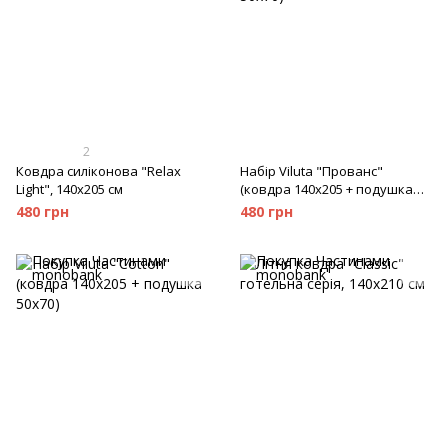
2
Ковдра силіконова "Relax
Набір Viluta "Прованс"
Light", 140х205 см
(ковдра 140х205 + подушка
50х70)
480 грн
480 грн