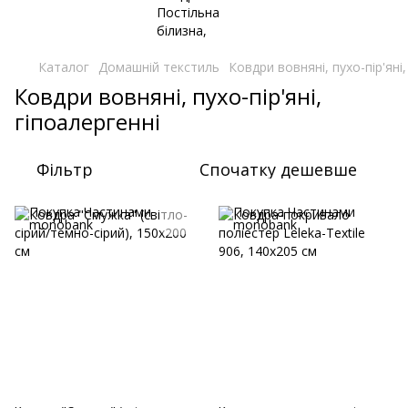
Каталог
Домашній текстиль
Ковдри вовняні, пухо-пір'яні,
Ковдри вовняні, пухо-пір'яні,
гіпоалергенні
Фільтр
Спочатку дешевше