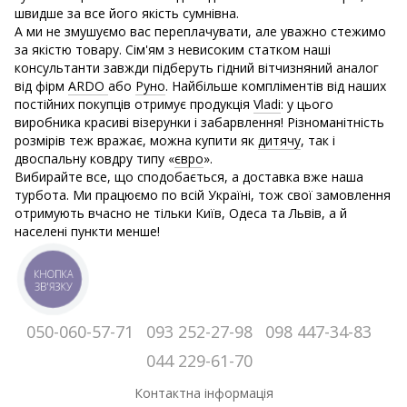
швидше за все його якість сумнівна.
А ми не змушуємо вас переплачувати, але уважно стежимо
за якістю товару. Сім'ям з невисоким статком наші
консультанти завжди підберуть гідний вітчизняний аналог
від фірм
ARDO
або
Руно
. Найбільше компліментів від наших
постійних покупців отримує продукція
Vladi
: у цього
виробника красиві візерунки і забарвлення! Різноманітність
розмірів теж вражає, можна купити як
дитячу
, так і
двоспальну ковдру типу «
євро
».
Вибирайте все, що сподобається, а доставка вже наша
турбота. Ми працюємо по всій Україні, тож свої замовлення
отримують вчасно не тільки Київ, Одеса та Львів, а й
населені пункти менше!
КНОПКА
ЗВ'ЯЗКУ
050-060-57-71
093 252-27-98
098 447-34-83
044 229-61-70
Контактна інформація