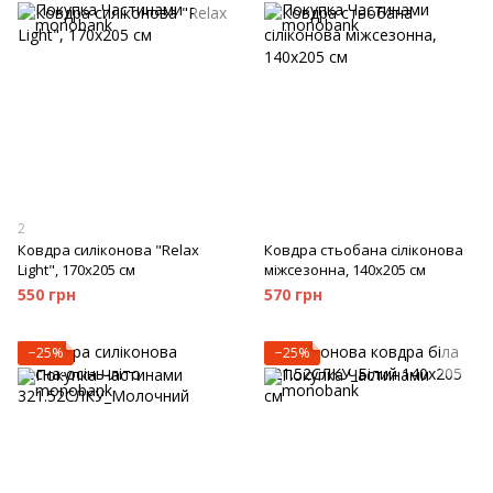
2
Ковдра силіконова "Relax
Ковдра стьобана сіліконова
Light", 170х205 см
міжсезонна, 140х205 см
550 грн
570 грн
−25%
−25%