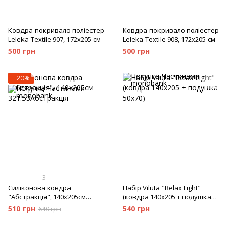
Ковдра-покривало поліестер
Ковдра-покривало поліестер
Leleka-Textile 907, 172x205 см
Leleka-Textile 908, 172x205 см
500 грн
500 грн
−20%
3
Силіконова ковдра
Набір Viluta "Relax Light"
"Абстракція", 140х205см
(ковдра 140х205 + подушка
321.53Абстракція
50х70)
510 грн
540 грн
640 грн