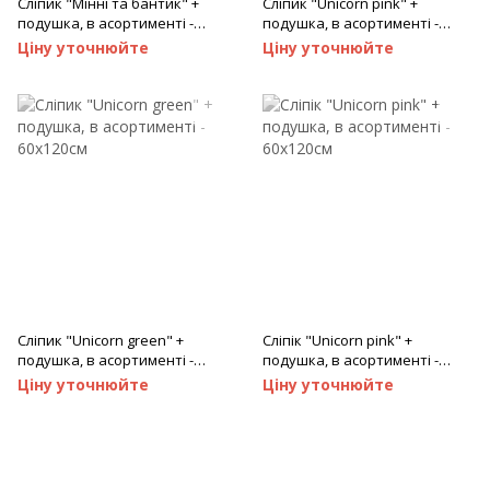
Сліпик "Мінні та бантик" +
Сліпик "Unicorn pink" +
подушка, в асортименті -
подушка, в асортименті -
60х120см
90х200см
Ціну уточнюйте
Ціну уточнюйте
Сліпик "Unicorn green" +
Сліпік "Unicorn pink" +
подушка, в асортименті -
подушка, в асортименті -
60х120см
60х120см
Ціну уточнюйте
Ціну уточнюйте