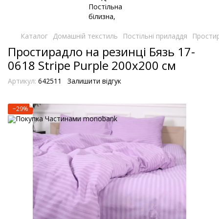
Каталог
Домашній текстиль
Постільні приладдя
Простир
Простирадло на резинці Бязь 17-
0618 Stripe Purple 200х200 см
Артикул:
642511
Залишити відгук
−29%