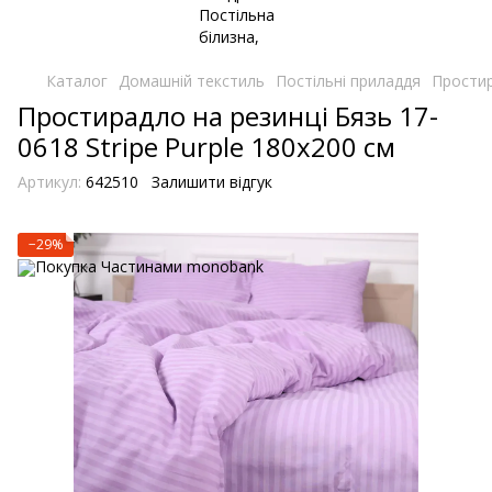
Каталог
Домашній текстиль
Постільні приладдя
Простир
Простирадло на резинці Бязь 17-
0618 Stripe Purple 180х200 см
Артикул:
642510
Залишити відгук
−29%