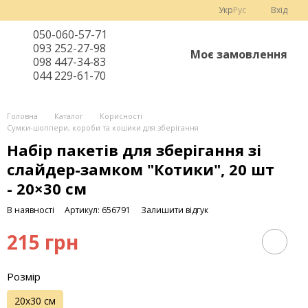
Укр
Рус
Вхід
050-060-57-71
093 252-27-98
Моє замовлення
098 447-34-83
044 229-61-70
Головна
Каталог
Корисності
Сумки-шоппери, короби та кошики для зберігання
Набір пакетів для зберігання зі
слайдер-замком "Котики", 20 шт
- 20×30 см
В наявності
Артикул: 656791
Залишити відгук
215 грн
Розмір
20х30 см