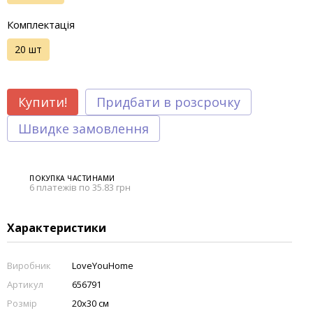
Комплектація
20 шт
Купити!
Придбати в розсрочку
Швидке замовлення
ПОКУПКА ЧАСТИНАМИ
6 платежів по 35.83 грн
Характеристики
Виробник
LoveYouHome
Артикул
656791
Розмір
20х30 см