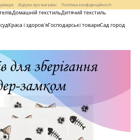
ормація
Відгуки про магазин
Політика конфіденційності
телів
Домашній текстиль
Дитячий текстиль
суд
Краса і здоров'я
Господарські товари
Сад город