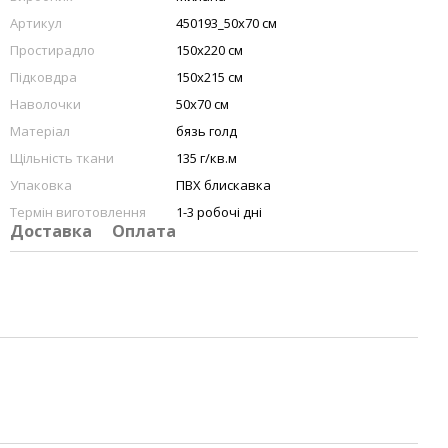
Артикул
450193_50х70 см
Простирадло
150х220 см
Підковдра
150х215 см
Наволочки
50х70 см
Матеріал
бязь голд
Щільність ткани
135 г/кв.м
Упаковка
ПВХ блискавка
Термін виготовлення
1-3 робочі дні
Доставка
Оплата