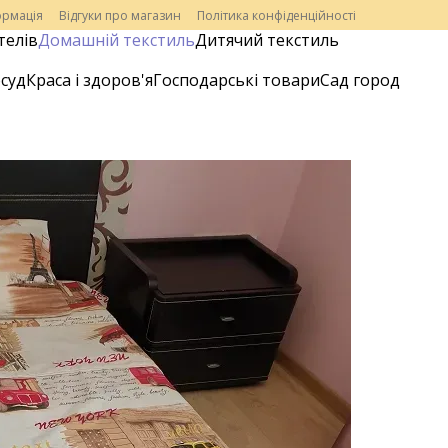
ормація
Відгуки про магазин
Політика конфіденційності
телів
Домашній текстиль
Дитячий текстиль
суд
Краса і здоров'я
Господарські товари
Сад город