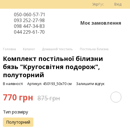
Укр
Рус
Вхід
050-060-57-71
093 252-27-98
Моє замовлення
098 447-34-83
044 229-61-70
Головна
Каталог
Домашній текстиль
Постільна білизна
Комплект постільної білизни
бязь "Кругосвітня подорож",
полуторний
В наявності
Артикул: 450193_50х70 см
Залишити відгук
770 грн
875 грн
Тип розміру
Полуторний