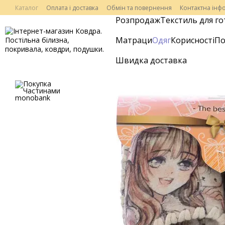
Перейти до основного контенту
Каталог
Оплата і доставка
Обмін та повернення
Контактна інф
Розпродаж
Текстиль для го
Матраци
Одяг
Корисності
По
Швидка доставка