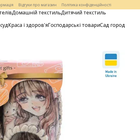
ормація
Відгуки про магазин
Політика конфіденційності
телів
Домашній текстиль
Дитячий текстиль
суд
Краса і здоров'я
Господарські товари
Сад город