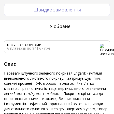
Швидке замовлення
У обране
ПОКУПКА ЧАСТИНАМИ
6 платежів по 941.67 грн
Опис
Переваги штучного зеленого покриття Engard: - імітація
вічнозеленого листяного покриву. - затримує шум, пил,
сонячні промені. - УФ, морозо-, вологостійке. Легко
миється. - реалістична імітація вертикального озеленення. -
легкий монтаж/демонтаж блоків. Покриття кріпиться до
опор пластиковими стяжками, без використання
інструментів. - ефектний і оригінальний куточок природи
для стильного сучасного інтер'єру. Звертаємо увагу, товар
насправді може відрізнятися від фото представленого на