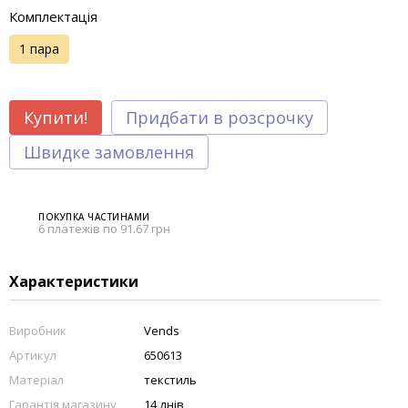
Комплектація
1 пара
Купити!
Придбати в розсрочку
Швидке замовлення
ПОКУПКА ЧАСТИНАМИ
6 платежів по 91.67 грн
Характеристики
Виробник
Vends
Артикул
650613
Матеріал
текстиль
Гарантія магазину
14 днів