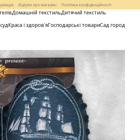
ормація
Відгуки про магазин
Політика конфіденційності
телів
Домашній текстиль
Дитячий текстиль
суд
Краса і здоров'я
Господарські товари
Сад город