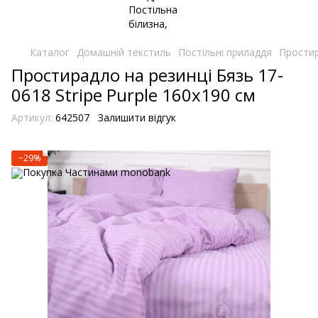
Каталог
Домашній текстиль
Постільні приладдя
Простир
Простирадло на резинці Бязь 17-
0618 Stripe Purple 160х190 см
Артикул:
642507
Залишити відгук
−29%