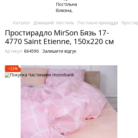
Каталог
Домашній текстиль
Постільні приладдя
Простир
Простирадло MirSon Бязь 17-
4770 Saint Etienne, 150х220 см
Артикул:
664590
Залишити відгук
−23%