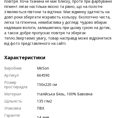
повітря. Хоча тканина не має блиску, проте при фарбуванні
пігмент лягає настільки якісно та рівно, що на полотні
з'являються півтони та відтінки. Має відмінну здатність на
довгі роки зберігати яскравість кольору. Екологічно чиста,
легка та гігієнічна, невибаглива у догляді. Чудово вбирає
надлишки вологи, залишаючись при цьому сухою на дотик,
а також добре пропускає повітря та зберігає
тепло.Звертаємо увагу, товар насправді може відрізнятися
від фото представленого на сайті.
Характеристики
Виробник
MirSon
Артикул
664590
Розмір
150х220 см
простирадла
Матеріал
Італійська Бязь, 100% Бавовна
Щільність
135 г/м2
Упаковка
ПВХ
Гарантія
14 днів