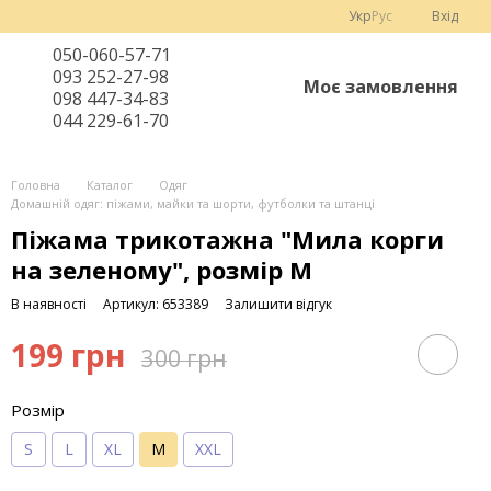
Укр
Рус
Вхід
050-060-57-71
093 252-27-98
Моє замовлення
098 447-34-83
044 229-61-70
Головна
Каталог
Одяг
Домашній одяг: піжами, майки та шорти, футболки та штанці
Піжама трикотажна "Мила корги
на зеленому", розмір M
В наявності
Артикул: 653389
Залишити відгук
199 грн
300 грн
Розмір
S
L
XL
M
XХL