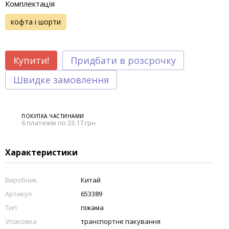
Комплектація
кофта і шорти
Купити!
Придбати в розсрочку
Швидке замовлення
ПОКУПКА ЧАСТИНАМИ
6 платежів по 33.17 грн
Характеристики
Виробник
Китай
Артикул
653389
Тип
піжама
Упаковка
транспортне пакування