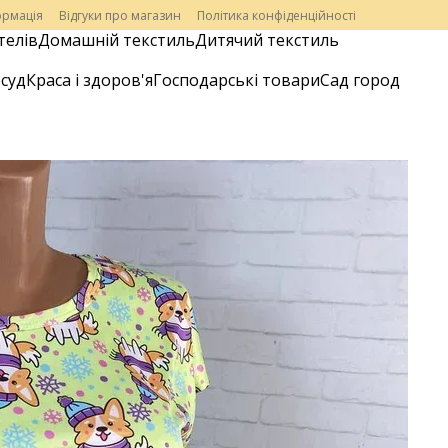
ормація
Відгуки про магазин
Політика конфіденційності
телів
Домашній текстиль
Дитячий текстиль
суд
Краса і здоров'я
Господарські товари
Сад город