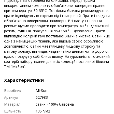
Підковдра виготовлена на блискавці. Перед першим
використанням комплекту обов'язкове попереднє прання
при температурі 30-35°С. Постільна білизна рекомендується
прати індивідуально окремо від інших речей. Прати і гладити
обов'язково вивернувши навиворіт. Всі наступні прання
рекомендуємо проводити при температурі 40 ° С делікатний
режим, сушіння, прасування при 150 ° С дозволено. Прати
відповідно колірній гамі постільної Хімічна чистка. Сатин - це
одна з найміцніших тканин, яка відома своєю особливою
довговічністю. Сатин має глянцеву лицьову сторону та
матову основу, виглядає надзвичайно шляхетно та дорого,
вдало поєднує у собі блиск шовку. Натуральність - основний
критерій вибору тканин для всіх колекцій постільної білизни
ТМ "MirSon".
Характеристики
Виробник
MirSon
Артикул
627983
Матеріал
сатин - 100% бавовна
Щільність
135 г/м2