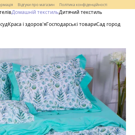
ормація
Відгуки про магазин
Політика конфіденційності
телів
Домашній текстиль
Дитячий текстиль
суд
Краса і здоров'я
Господарські товари
Сад город