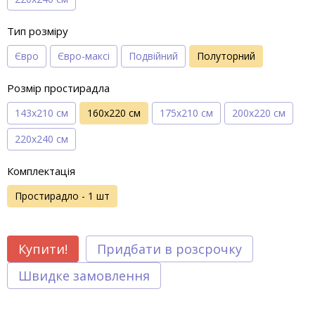
Тип розміру
Євро
Євро-максі
Подвійний
Полуторний
Розмір простирадла
143х210 см
160х220 см
175х210 см
200х220 см
220х240 см
Комплектація
Простирадло - 1 шт
Купити!
Придбати в розсрочку
Швидке замовлення