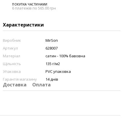
ПОКУПКА ЧАСТИНАМИ
6 платежів по 565.00 грн
Характеристики
Виробник
MirSon
Артикул
628007
Матеріал
сатин - 100% бавовна
Щільність
135 г/м2
Упаковка
PVC упаковка
Гарантія магазину
14 днів
Доставка
Оплата