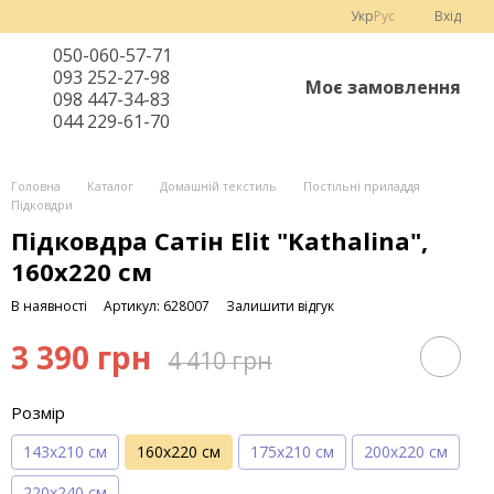
Укр
Рус
Вхід
050-060-57-71
093 252-27-98
Моє замовлення
098 447-34-83
044 229-61-70
Головна
Каталог
Домашній текстиль
Постільні приладдя
Підковдри
Підковдра Сатін Elit "Kathalina",
160х220 см
В наявності
Артикул: 628007
Залишити відгук
3 390 грн
4 410 грн
Розмір
143х210 см
160х220 см
175х210 см
200х220 см
220х240 см