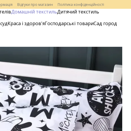
ормація
Відгуки про магазин
Політика конфіденційності
телів
Домашній текстиль
Дитячий текстиль
суд
Краса і здоров'я
Господарські товари
Сад город