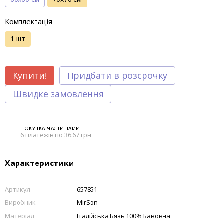
Комплектація
1 шт
Купити!
Придбати в розсрочку
Швидке замовлення
ПОКУПКА ЧАСТИНАМИ
6 платежів по 36.67 грн
Характеристики
Артикул
657851
Виробник
MirSon
Матеріал
Італійська Бязь,100% Бавовна