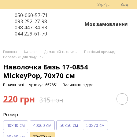
Укр
Рус
Вхід
050-060-57-71
093 252-27-98
Моє замовлення
098 447-34-83
044 229-61-70
Головна
Каталог
Домашній текстиль
Постільні приладдя
Наволочки для подушок
Наволочка Бязь 17-0854
MickeyPop, 70х70 см
В наявності
Артикул: 657851
Залишити відгук
220 грн
315 грн
Розмір
40х40 см
40х60 см
50х50 см
50х70 см
60х60 см
70х70 см