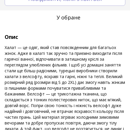
У обране
Опис
Халат — це одяг, який став повсякденним для багатьох
жінок. Адже в халаті так зручно та приємно виходити після
гарячої ванної, відпочивати в затишному кріслі за
переглядом улюблених фільмів. І щоб усі домашні заняття
стали ще більш радісними, турецькі виробники створили
халати з велсофту, яскраві та гарні, ніжні та теплі. Великий
розмірний ряд (розміри від S до 2XL) дає змогу навіть жінкам
із пишними формами почуватися привабливими та
бажаними. Велсофт — це трикотажна тканина, що
складається з тонких поліестерових ниток, що має м'який,
довгий ворс. Попри свою тонкість і ніжність велсофт дуже
надійний і довговічний, не втрачає яскравості кольору після
частих прань. Цей матеріал зігріває холодними зимовими
вечорами та добре пропускає повітря, даючи змогу тілу
дихати. А той факт, що велсофт не розтягується, не линяє і