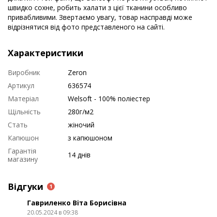
швидко сохне, робить халати з цієї тканини особливо
привабливими. Звертаємо увагу, товар насправді може
відрізнятися від фото представленого на сайті.
Характеристики
Виробник
Zeron
Артикул
636574
Матеріал
Welsoft - 100% поліестер
Щільність
280г/м2
Стать
жіночий
Капюшон
з капюшоном
Гарантія
14 днів
магазину
Відгуки
1
Гавриленко Віта Борисівна
20.05.2024 в 09:38