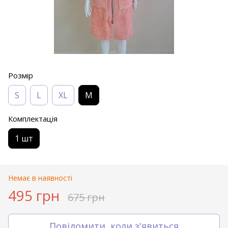
Розмір
S
L
XL
M
Комплектація
1 шт
Немає в наявності
495 грн
675 грн
Повідомити, коли з'явиться