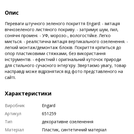
Опис
Переваги штучного зеленого покриття Engard: - імітація
вічнозеленого листяного покриву. - затримує шум, пил,
сонячні промені. - УФ, морозо-, вологостійке. Легко
миється. - реалістична імітація вертикального озеленення. -
легкий монтаж/демонтаж блоків. Покриття кріпиться до
опор пластиковими стяжками, без використання
інструментів. - ефектний і оригінальний куточок природи
для стильного сучасного інтер'єру. Звертаємо увагу, товар
насправді може відрізнятися від фото представленого на
сайті.
Характеристики
Виробник
Engard
Артикул
651259
Тип
декоративне озеленення
Матеріал
Пластик, синтетичний матеріал