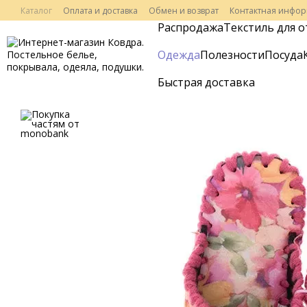
Перейти к основному контенту
Каталог
Оплата и доставка
Обмен и возврат
Контактная инфо
Распродажа
Текстиль для о
Одежда
Полезности
Посуда
Быстрая доставка