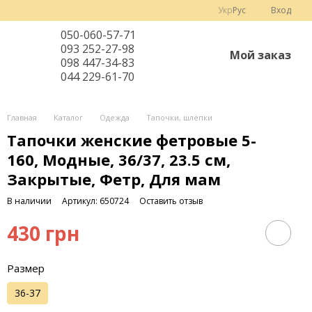
Укр
Рус
Вход
050-060-57-71
093 252-27-98
Мой заказ
098 447-34-83
044 229-61-70
Главная
Каталог
Одежда
Тапочки, шлёпки
Тапочки женские фетровые 5-
160, Модные, 36/37, 23.5 см,
Закрытые, Фетр, Для мам
В наличии
Артикул: 650724
Оставить отзыв
430 грн
Размер
36-37