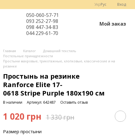
Укр
Рус
Вход
050-060-57-71
093 252-27-98
Мой заказ
098 447-34-83
044 229-61-70
Главная
Каталог
Домашний текстиль
Постельные принадлежности
Простыни махровые, трикотажные, хлопковые, классические и на
резинке
Простынь на резинке
Ranforce Elite 17-
0618 Stripe Purple 180х190 см
В наличии
Артикул: 642487
Оставить отзыв
1 020 грн
1 330 грн
Размер простыни