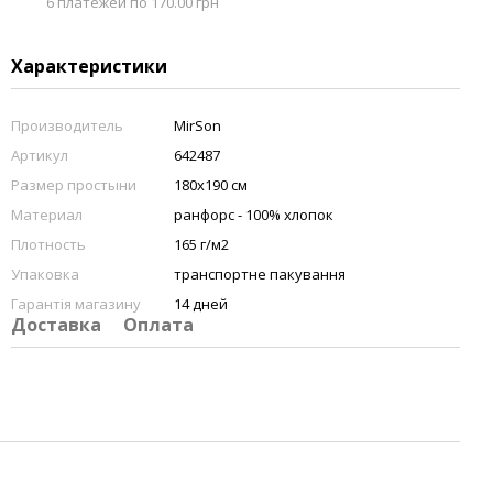
6 платежей по 170.00 грн
Характеристики
Производитель
MirSon
Артикул
642487
Размер простыни
180х190 см
Материал
ранфорс - 100% хлопок
Плотность
165 г/м2
Упаковка
транспортне пакування
Гарантія магазину
14 дней
Доставка
Оплата