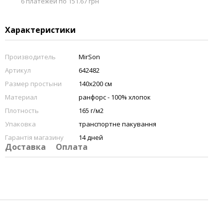
6 платежей по 151.67 грн
Характеристики
Производитель
MirSon
Артикул
642482
Размер простыни
140х200 см
Материал
ранфорс - 100% хлопок
Плотность
165 г/м2
Упаковка
транспортне пакування
Гарантія магазину
14 дней
Доставка
Оплата