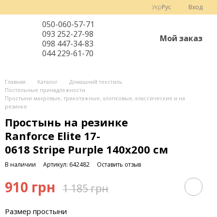
Укр
Рус
Вход
050-060-57-71
093 252-27-98
Мой заказ
098 447-34-83
044 229-61-70
Главная
Каталог
Домашний текстиль
Постельные принадлежности
Простыни махровые, трикотажные, хлопковые, классические и на
резинке
Простынь на резинке
Ranforce Elite 17-
0618 Stripe Purple 140х200 см
В наличии
Артикул: 642482
Оставить отзыв
910 грн
1 185 грн
Размер простыни