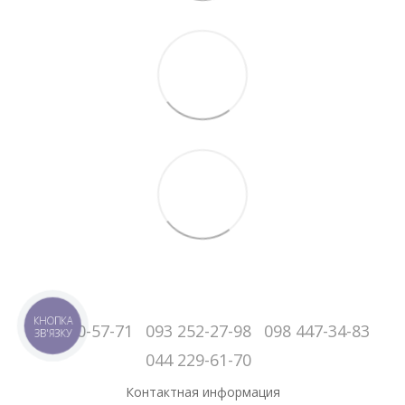
КНОПКА
050-060-57-71
093 252-27-98
098 447-34-83
ЗВ'ЯЗКУ
044 229-61-70
Контактная информация