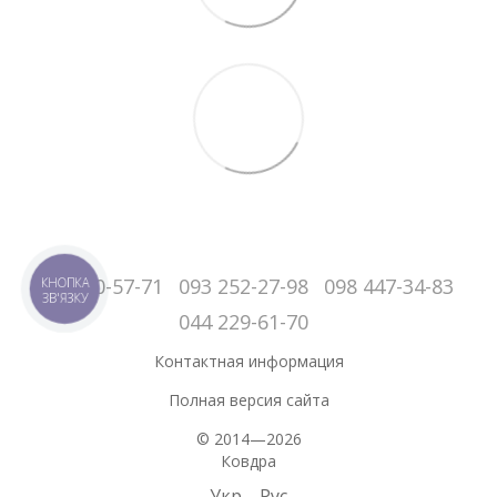
050-060-57-71
093 252-27-98
098 447-34-83
КНОПКА
ЗВ'ЯЗКУ
044 229-61-70
Контактная информация
Полная версия сайта
© 2014—2026
Ковдра
Укр
Рус