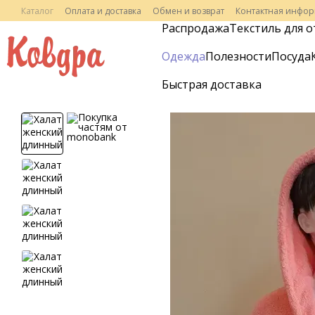
Перейти к основному контенту
Каталог
Оплата и доставка
Обмен и возврат
Контактная инфо
Распродажа
Текстиль для о
Одежда
Полезности
Посуда
Быстрая доставка