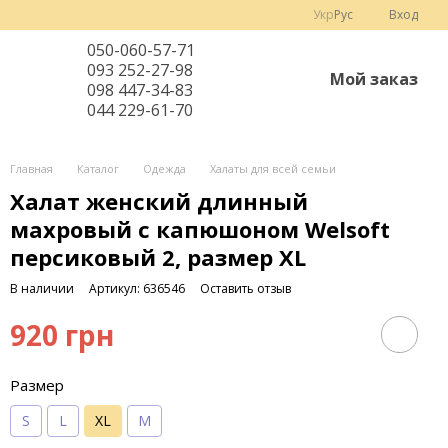
Укр
Рус
Вход
050-060-57-71
093 252-27-98
Мой заказ
098 447-34-83
044 229-61-70
Главная
Каталог
Одежда
Халаты для всей семьи
Халат женский длинный
махровый с капюшоном Welsoft
персиковый 2, размер XL
В наличии
Артикул: 636546
Оставить отзыв
920 грн
Размер
S
L
XL
M