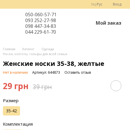
Укр
Рус
Вход
050-060-57-71
093 252-27-98
Мой заказ
098 447-34-83
044 229-61-70
Главная
Каталог
Одежда
Носки, колготы, гольфы для всей семьи
Женские носки 35-38, желтые
Нет в наличии
Артикул: 644873
Оставить отзыв
29 грн
39 грн
Размер
35-42
Комплектация