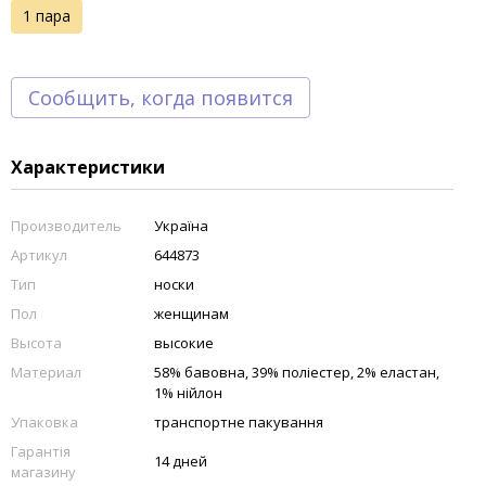
1 пара
Сообщить, когда появится
Характеристики
Производитель
Україна
Артикул
644873
Тип
носки
Пол
женщинам
Высота
высокие
Материал
58% бавовна, 39% поліестер, 2% еластан,
1% нійлон
Упаковка
транспортне пакування
Гарантія
14 дней
магазину