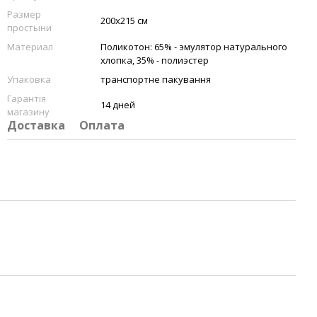
Размер
200х215 см
простыни
Материал
Поликотон: 65% - эмулятор натурального
хлопка, 35% - полиэстер
Упаковка
транспортне пакування
Гарантія
14 дней
магазину
Доставка
Оплата