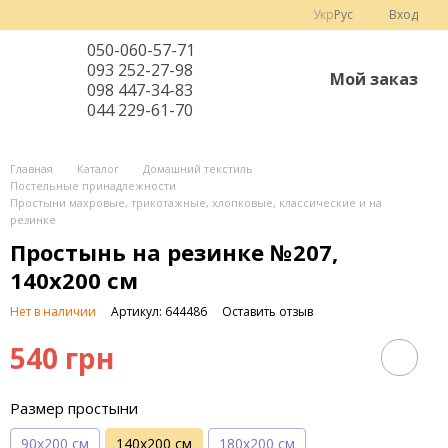
Укр
Рус
Вход
050-060-57-71
093 252-27-98
Мой заказ
098 447-34-83
044 229-61-70
Главная
Каталог
Домашний текстиль
Постельные принадлежности
Простыни махровые, трикотажные, хлопковые, классические и на
резинке
Простынь на резинке №207,
140х200 см
Нет в наличии
Артикул: 644486
Оставить отзыв
540 грн
Размер простыни
90х200 см
140х200 см
180х200 см