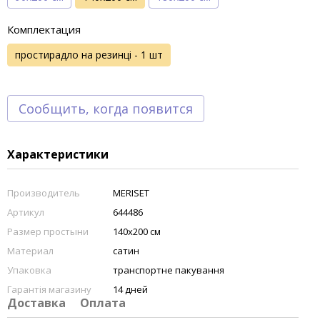
Комплектация
простирадло на резинці - 1 шт
Сообщить, когда появится
Характеристики
Производитель
MERISET
Артикул
644486
Размер простыни
140х200 см
Материал
сатин
Упаковка
транспортне пакування
Гарантія магазину
14 дней
Доставка
Оплата