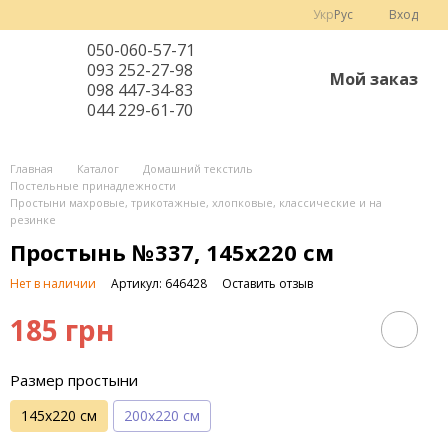
Укр
Рус
Вход
050-060-57-71
093 252-27-98
Мой заказ
098 447-34-83
044 229-61-70
Главная
Каталог
Домашний текстиль
Постельные принадлежности
Простыни махровые, трикотажные, хлопковые, классические и на
резинке
Простынь №337, 145х220 см
Нет в наличии
Артикул: 646428
Оставить отзыв
185 грн
Размер простыни
145х220 см
200х220 см