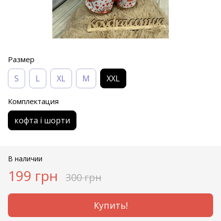
Размер
S
L
XL
M
XХL
Комплектация
кофта і шорти
В наличии
199 грн
300 грн
Купить!