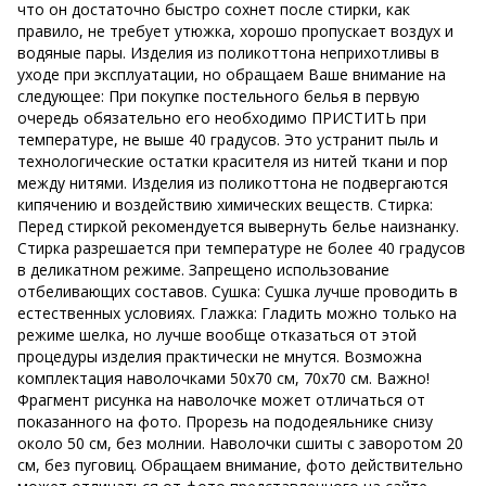
что он достаточно быстро сохнет после стирки, как
правило, не требует утюжка, хорошо пропускает воздух и
водяные пары. Изделия из поликоттона неприхотливы в
уходе при эксплуатации, но обращаем Ваше внимание на
следующее: При покупке постельного белья в первую
очередь обязательно его необходимо ПРИСТИТЬ при
температуре, не выше 40 градусов. Это устранит пыль и
технологические остатки красителя из нитей ткани и пор
между нитями. Изделия из поликоттона не подвергаются
кипячению и воздействию химических веществ. Стирка:
Перед стиркой рекомендуется вывернуть белье наизнанку.
Стирка разрешается при температуре не более 40 градусов
в деликатном режиме. Запрещено использование
отбеливающих составов. Сушка: Сушка лучше проводить в
естественных условиях. Глажка: Гладить можно только на
режиме шелка, но лучше вообще отказаться от этой
процедуры изделия практически не мнутся. Возможна
комплектация наволочками 50х70 см, 70х70 см. Важно!
Фрагмент рисунка на наволочке может отличаться от
показанного на фото. Прорезь на пододеяльнике снизу
около 50 см, без молнии. Наволочки сшиты с заворотом 20
см, без пуговиц. Обращаем внимание, фото действительно