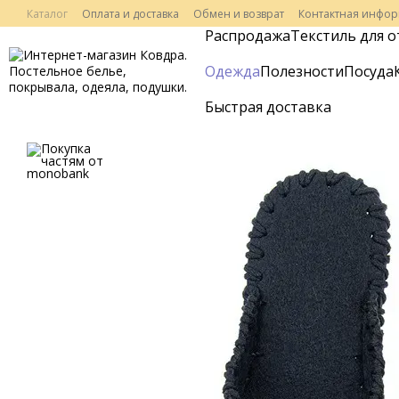
Перейти к основному контенту
Каталог
Оплата и доставка
Обмен и возврат
Контактная инфо
Распродажа
Текстиль для о
Одежда
Полезности
Посуда
Быстрая доставка