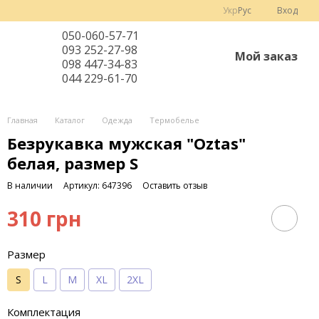
Укр
Рус
Вход
050-060-57-71
093 252-27-98
Мой заказ
098 447-34-83
044 229-61-70
Главная
Каталог
Одежда
Термобелье
Безрукавка мужская "Oztas"
белая, размер S
В наличии
Артикул: 647396
Оставить отзыв
310 грн
Размер
S
L
М
ХL
2ХL
Комплектация