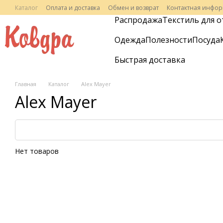
Перейти к основному контенту
Каталог
Оплата и доставка
Обмен и возврат
Контактная инфо
Распродажа
Текстиль для о
Одежда
Полезности
Посуда
Быстрая доставка
Главная
Каталог
Alex Mayer
Alex Mayer
Нет товаров