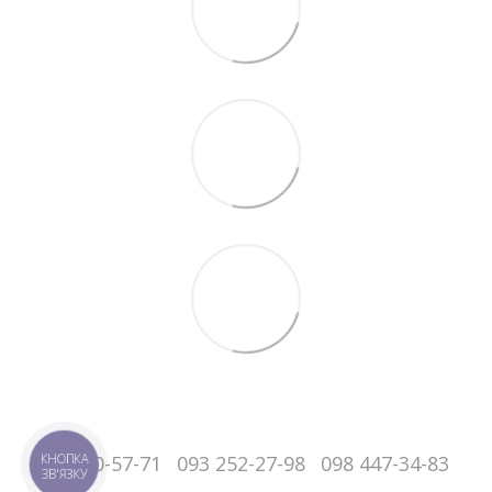
050-060-57-71
093 252-27-98
098 447-34-83
КНОПКА
ЗВ'ЯЗКУ