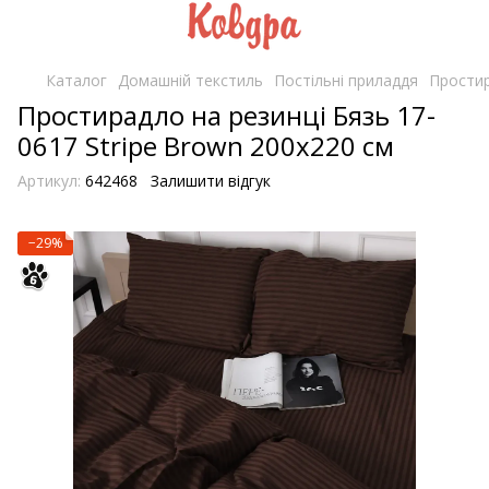
Каталог
Домашній текстиль
Постільні приладдя
Простир
Простирадло на резинці Бязь 17-
0617 Stripe Brown 200х220 см
Артикул:
642468
Залишити відгук
−29%