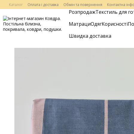
Перейти до основного контенту
Каталог
Оплата і доставка
Обмін та повернення
Контактна інф
Розпродаж
Текстиль для го
Матраци
Одяг
Корисності
По
Швидка доставка