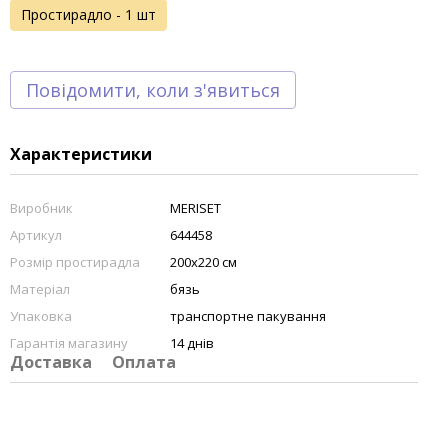
Простирадло - 1 шт
Повідомити, коли з'явиться
Характеристики
Виробник
MERISET
Артикул
644458
Розмір простирадла
200х220 см
Матеріал
бязь
Упаковка
транспортне пакування
Гарантія магазину
14 днів
Доставка
Оплата