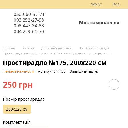
Укр
Рус
Вхід
050-060-57-71
093 252-27-98
Моє замовлення
098 447-34-83
044 229-61-70
Головна
Каталог
Домашній текстиль
Постільні приладдя
Простирадла махрові, трикотажні, бавовняні, класичні та на резинці
Простирадло №175, 200х220 см
Немає в наявності
Артикул: 644458
Залишити відгук
250 грн
Розмір простирадла
200х220 см
Комплектація