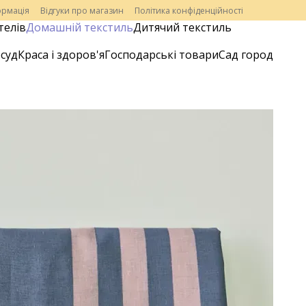
ормація
Відгуки про магазин
Політика конфіденційності
телів
Домашній текстиль
Дитячий текстиль
суд
Краса і здоров'я
Господарські товари
Сад город