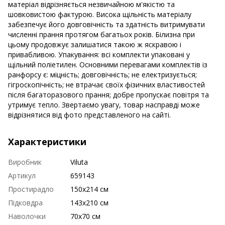
матеріал відрізняється незвичайною м'якістю та
шовковистою фактурою. Висока щільність матеріалу
забезпечує його довговічність та здатність витримувати
численні прання протягом багатьох років. Білизна при
цьому продовжує залишатися такою ж яскравою і
привабливою. Упакування: всі комплекти упаковані у
щільний поліетилен. Основними перевагами комплектів із
ранфорсу є: міцність; довговічність; не електризується;
гігроскопічність; не втрачає своїх фізичних властивостей
після багаторазового прання; добре пропускає повітря та
утримує тепло. Звертаємо увагу, товар насправді може
відрізнятися від фото представленого на сайті.
Характеристики
Виробник
Viluta
Артикул
659143
Простирадло
150х214 см
Підковдра
143х210 см
Наволочки
70х70 см