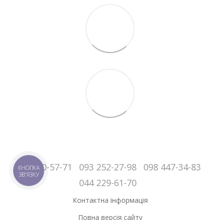
050-060-57-71
093 252-27-98
098 447-34-83
КНОПКА
ЗВ'ЯЗКУ
044 229-61-70
Контактна інформація
Повна версія сайту