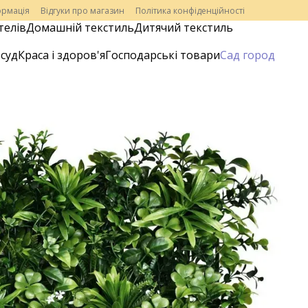
ормація
Відгуки про магазин
Політика конфіденційності
телів
Домашній текстиль
Дитячий текстиль
суд
Краса і здоров'я
Господарські товари
Сад город