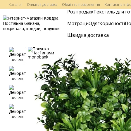
Перейти до основного контенту
Каталог
Оплата і доставка
Обмін та повернення
Контактна інф
Розпродаж
Текстиль для го
Матраци
Одяг
Корисності
По
Швидка доставка