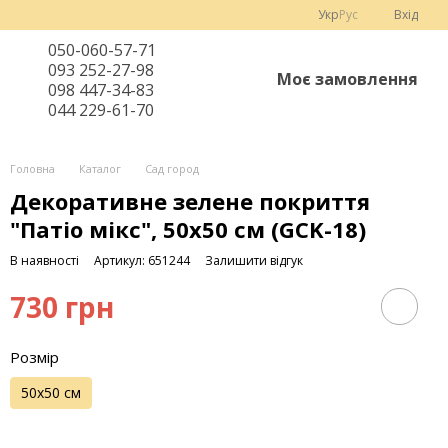
Укр
Рус
Вхід
050-060-57-71
093 252-27-98
Моє замовлення
098 447-34-83
044 229-61-70
Головна
Каталог
Сад город
Декоративне зелене покриття
"Патіо мікс", 50х50 см (GCK-18)
В наявності
Артикул: 651244
Залишити відгук
730 грн
Розмір
50х50 см