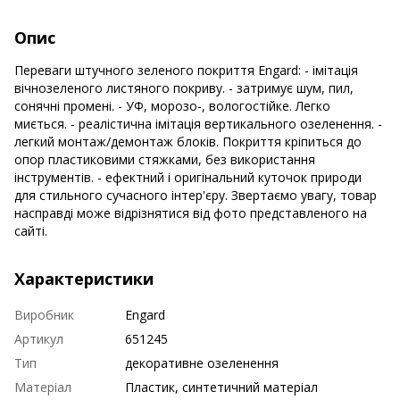
Опис
Переваги штучного зеленого покриття Engard: - імітація
вічнозеленого листяного покриву. - затримує шум, пил,
сонячні промені. - УФ, морозо-, вологостійке. Легко
миється. - реалістична імітація вертикального озеленення. -
легкий монтаж/демонтаж блоків. Покриття кріпиться до
опор пластиковими стяжками, без використання
інструментів. - ефектний і оригінальний куточок природи
для стильного сучасного інтер'єру. Звертаємо увагу, товар
насправді може відрізнятися від фото представленого на
сайті.
Характеристики
Виробник
Engard
Артикул
651245
Тип
декоративне озеленення
Матеріал
Пластик, синтетичний матеріал