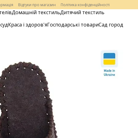
ормація
Відгуки про магазин
Політика конфіденційності
телів
Домашній текстиль
Дитячий текстиль
суд
Краса і здоров'я
Господарські товари
Сад город