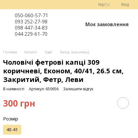
Укр
Рус
Вхід
050-060-57-71
093 252-27-98
Моє замовлення
098 447-34-83
044 229-61-70
Головна
Каталог
Одяг
Капці, шльопанці
Чоловічі фетрові капці 309
коричневі, Економ, 40/41, 26.5 см,
Закритий, Фетр, Леви
В наявності
Артикул: 650656
Залишити відгук
300 грн
Розмір
40-41