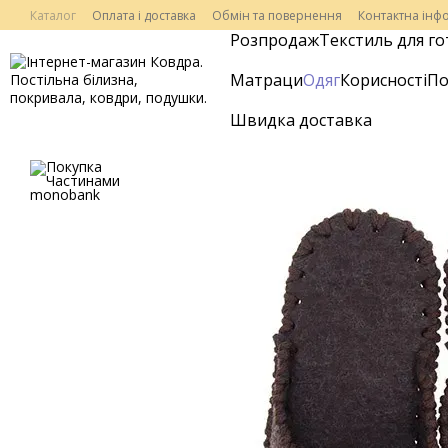
Перейти до основного контенту
Каталог
Оплата і доставка
Обмін та повернення
Контактна інф
Розпродаж
Текстиль для го
Матраци
Одяг
Корисності
По
Швидка доставка